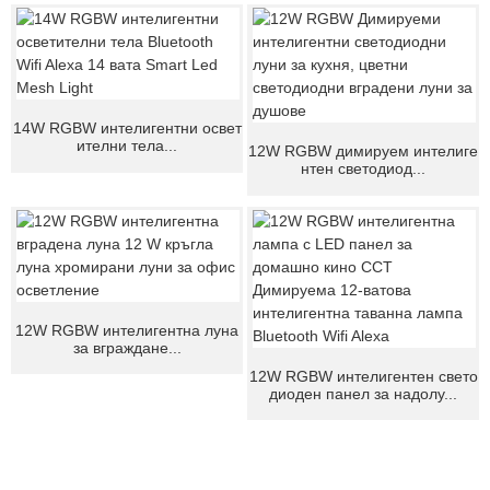
14W RGBW интелигентни освет
ителни тела...
12W RGBW димируем интелиге
нтен светодиод...
12W RGBW интелигентна луна
за вграждане...
12W RGBW интелигентен свето
диоден панел за надолу...