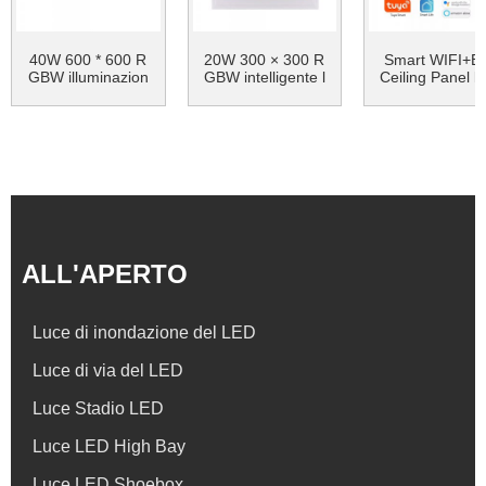
40W 600 * 600 R
20W 300 × 300 R
Smart WIFI+B
GBW illuminazion
GBW intelligente l
Ceiling Panel li
e Smart Panel Blu
uce di pannello le
etooth ...
d colorato ...
ALL'APERTO
Luce di inondazione del LED
Luce di via del LED
Luce Stadio LED
Luce LED High Bay
Luce LED Shoebox