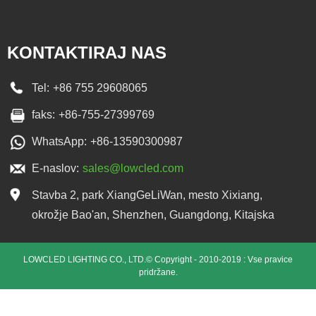
KONTAKTIRAJ NAS
Tel:
+86 755 29608065
faks:
+86-755-27399769
WhatsApp:
+86-13590300987
E-naslov:
sales@lowcled.com
Stavba 2, park XiangGeLiWan, mesto Xixiang,
okrožje Bao'an, Shenzhen, Guangdong, Kitajska
LOWCLED LIGHTING CO., LTD.© Copyright - 2010-2019 : Vse pravice
pridržane.