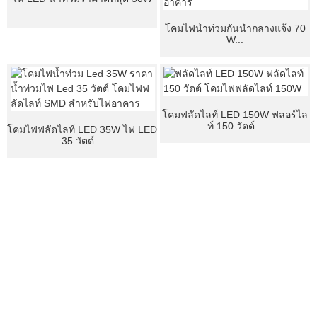
...
โคมไฟน้ำท่วมกันน้ำกลางแจ้ง 70
W...
โคมฟลัดไลท์ LED 150W ฟลอร์ไล
ท์ 150 วัตต์...
โคมไฟฟลัดไลท์ LED 35W ไฟ LED
35 วัตต์...