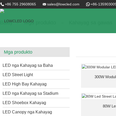
+86 755 29608065
sales@lowcled.com
+86-13590300
Balay
Mga produkto
Kahayag sa gawas
Mga produkto
LED nga Kahayag sa Baha
LED Street Light
300W Modula
LED High Bay Kahayag
LED nga Kahayag sa Stadium
LED Shoebox Kahayag
80W Le
LED Canopy nga Kahayag