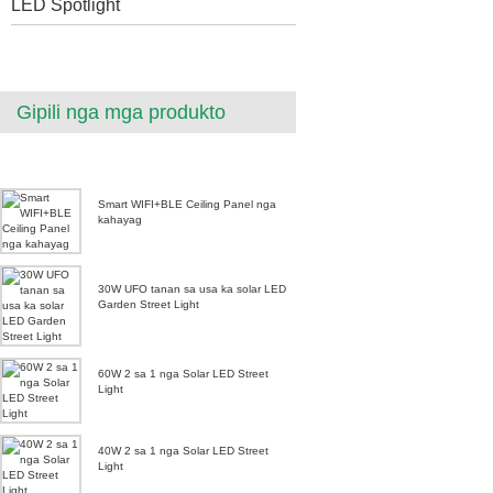
LED Spotlight
Gipili nga mga produkto
Smart WIFI+BLE Ceiling Panel nga
kahayag
30W UFO tanan sa usa ka solar LED
Garden Street Light
60W 2 sa 1 nga Solar LED Street
Light
40W 2 sa 1 nga Solar LED Street
Light