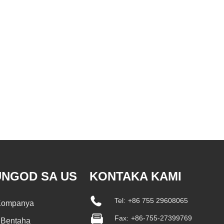
UNGOD SA US
KONTAKA KAMI
Tel:
+86 755 29608065
 Kompanya
Fax:
+86-755-27399769
 Bentaha