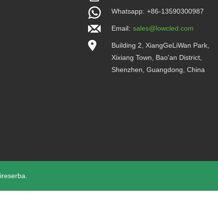
Whatsapp:
+86-13590300987
Email:
sales@lowcled.com
Building 2, XiangGeLiWan Park,
Xixiang Town, Bao'an District,
Shenzhen, Guangdong, China
reserba.