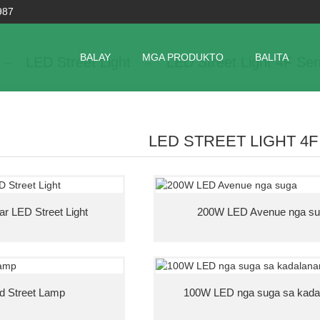
987
BALAY
MGA PRODUKTO
BALITA
LED Street Light
LED Street Light 4F Ser
LED STREET LIGHT 4F
r LED Street Light
200W LED Avenue nga s
d Street Lamp
100W LED nga suga sa kada