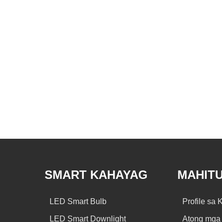
SMART KAHAYAG
MAHIT
LED Smart Bulb
Profile sa
LED Smart Downlight
Atong mga