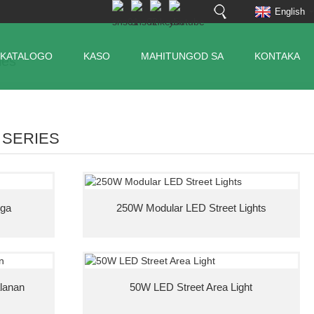
English
KATALOGO
KASO
MAHITUNGOD SA
KONTAKA
ies
 SERIES
uga
250W Modular LED Street Lights
lanan
50W LED Street Area Light