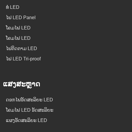
ທໍ່ LED
ໄຟ LED Panel
ໂຄມໄຟ LED
ໂຄມໄຟ LED
ໄຟຕິດຕາມ LED
ໄຟ LED Tri-proof
ແສງສະຫຼາດ
ດອກໄຟອັດສະລິຍະ LED
ໂຄມໄຟ LED ອັດສະລິຍະ
ແຜງອັດສະລິຍະ LED