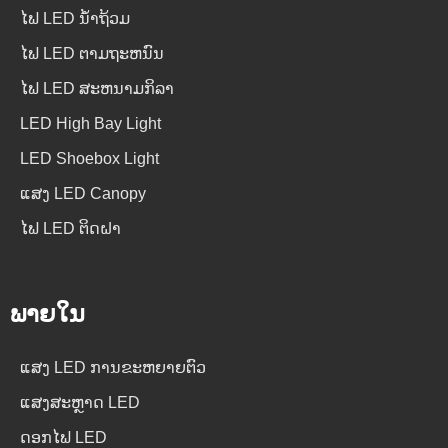
ໄຟ LED ນໍ້າຖ້ວມ
ໄຟ LED ຕາມຖະຫນົນ
ໄຟ LED ສະຫນາມກິລາ
LED High Bay Light
LED Shoebox Light
ແສງ LED Canopy
ໄຟ LED ຕິດຝາ
ພາຍໃນ
ແສງ LED ການຂະຫຍາຍຕົວ
ແສງສະຫຼາດ LED
ດອກໄຟ LED