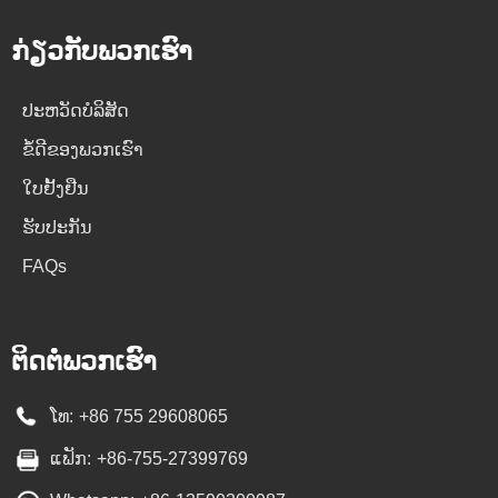
ກ່ຽວ​ກັບ​ພວກ​ເຮົາ
ປະ​ຫວັດ​ບໍ​ລິ​ສັດ
ຂໍ້ດີຂອງພວກເຮົາ
ໃບຢັ້ງຢືນ
ຮັບປະກັນ
FAQs
ຕິດ​ຕໍ່​ພວກ​ເຮົາ
ໂທ:
+86 755 29608065
ແຟັກ:
+86-755-27399769