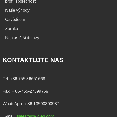
profil společnosti
Naše výhody
Osvědčení
Záruka
Nejčastější dotazy
KONTAKTUJTE NÁS
Tel:
+86 755 36651668
Fax:
+ 86-755-27399769
WhatsApp:
+ 86-13590300987
E-mail:
sales@lowcled.com