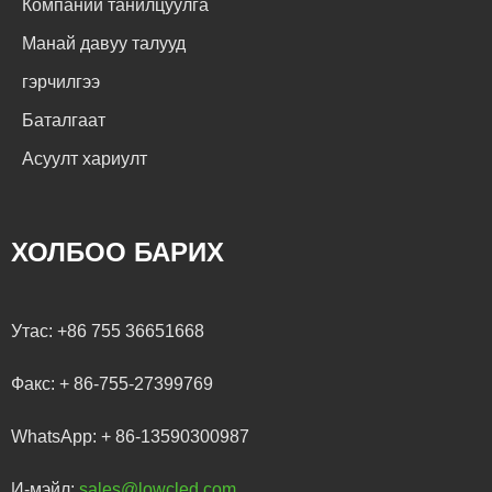
Компаний танилцуулга
Манай давуу талууд
гэрчилгээ
Баталгаат
Асуулт хариулт
ХОЛБОО БАРИХ
Утас:
+86 755 36651668
Факс:
+ 86-755-27399769
WhatsApp:
+ 86-13590300987
И-мэйл:
sales@lowcled.com