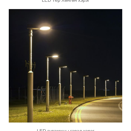
LED Үер Хөнгөн хэрэг