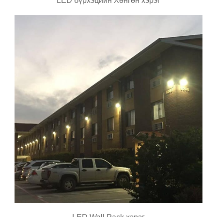
LED бүрхэцийн Хөнгөн хэрэг