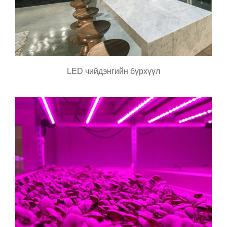
LED чийдэнгийн бүрхүүл