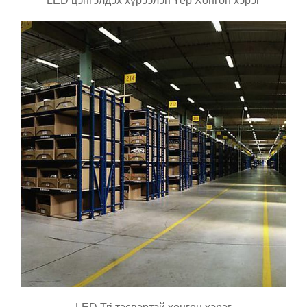
LED цэнгэлдэх хүрээлэн Үер Хөнгөн хэрэг