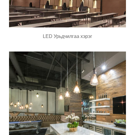
LED Урьдчилгаа хэрэг