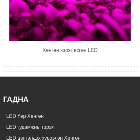
Хөнгөн хэрэг өсгөн LED
ГАДНА
LED Үер Хөнгөн
LED гудамжны гэрэл
LED цэнгэлдэх хүрээлэн Хөнгөн