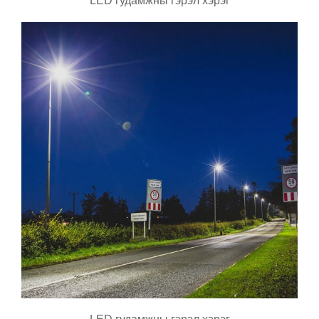
LED гудамжны гэрэл хэрэг