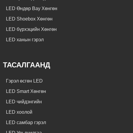
LED Өндөр Bay Хөнгөн
LED Shoebox Хөнгөн
LED бүрхэцийн Хөнгөн
LED ханын гэрэл
ТАСАЛГААНД
Гэрэл өсгөн LED
LED Smart Хөнгөн
LED чийдэнгийн
LED хоолой
LED самбар гэрэл
LED Урьдчилгаа