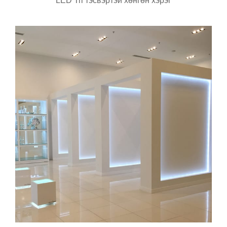
LED Tri тэсвэртэй хөнгөн хэрэг