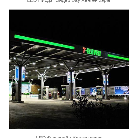
LED Нисдэг Өндөр Bay Хөнгөн хэрэг