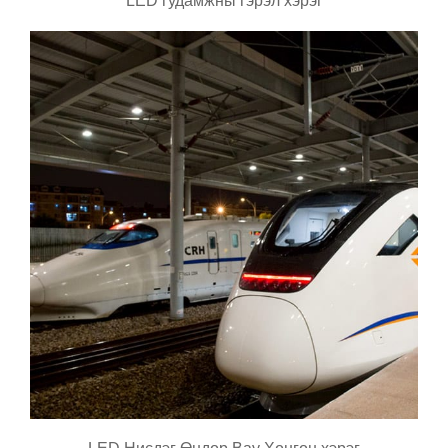
LED гудамжны гэрэл хэрэг