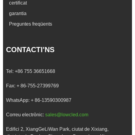
certificat
garantia
Preguntes freqüents
CONTACTI'NS
Tel:
+86 755 36651668
Fax:
+ 86-755-27399769
WhatsApp:
+ 86-13590300987
Correu electrònic:
sales@lowcled.com
Edifici 2, XiangGeLiWan Park, ciutat de Xixiang,