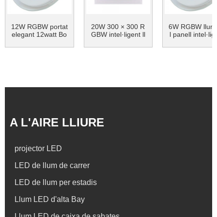
12W RGBW portat
20W 300 × 300 R
6W RGBW llum
elegant 12watt Bo
GBW intel·ligent ll
l panell intel·lig
mbeta ultra-prima
um del panell LED
encastada al so
...
de colors ...
e Smar ...
A L'AIRE LLIURE
projector LED
LED de llum de carrer
LED de llum per estadis
Llum LED d'alta Bay
Llum LED de caixa de sabates