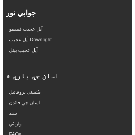
جوابي نور
آيل عجيب قمقمو
آيل عجيب Downlight
آيل عجيب پينل
اسان جي باري ۾
ڪمپني پروفائيل
اسان جي فائدن
سند
وارنٽي
FAQs