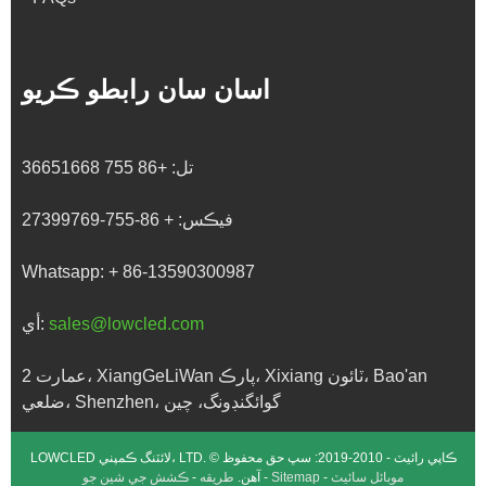
اسان سان رابطو ڪريو
تل:
+86 755 36651668
فيڪس:
+ 86-755-27399769
Whatsapp:
+ 86-13590300987
sales@lowcled.com
أي:
عمارت 2، XiangGeLiWan پارڪ، Xixiang ٽائون، Bao'an
ضلعي، Shenzhen، گوائگنڊونگ، چين
LOWCLED لائٽنگ ڪمپني، LTD. © ڪاپي رائيٽ - 2010-2019: سڀ حق محفوظ
موبائل سائيٽ
-
Sitemap
-
ڪشش جي شين جو
آهن.
طريقه
-