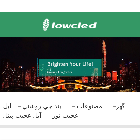
گهر
مصنوعات
بند جي روشني
آيل
عجيب نور
آيل عجيب پينل