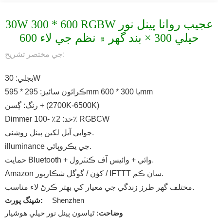
30W 300 * 600 RGBW عجيب روانا پينل نور
حيلي 300 × بند گهر ۾ نظم جي لاء 600
جي مختصر تشريح:
بجلي: 30W
ڪرائون سائيز: 295 * 595mm يا 300 * 600mm
رنگ: ڳسن + (2700K-6500K)
Dimmer حد: 2٪ -100٪ RGBCW
جوابي آيل لکين پينل روشني.
illuminance جي يڪروپائي.
حمايت Bluetooth + وائي + وائيس آف ڪنٽرول.
Amazon کؤن / گوگل شڪارپور / IFTTT سان ڪم.
مختلف گهر طرز زندگي جي معيار کي بهتر ڪرڻ لاء مناسب.
Shenzhen
شپنگ پورٽ:
وضاحت:
ٿياسون پينل نور حيلي ھوشيار