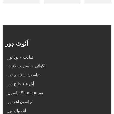
الٽرا پتلي ...
پڙا rou ٿياسون ...
نل نور رنگا رنگ ...
آئوٽ ڊور
قيادت ۾ ٻوڏ نور
اڳواڻي ۾ اسٽريٽ لائيٽ
ٿياسون اسٽيڊيم نور
آيل هاء خليج نور
ٿياسون Shoebox نور
ٿياسون اھو نور
آيل وال نور