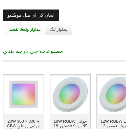
اسان کي اي ميل موڪليو
پيداوار ٽيگ
پيداوار وڌيڪ تفصيل
مصنوعات جي درجه بندي
12W RGBW عجيب
18W RGBW جوابي
20W 300 × 300 R
روانا قمقمو 12watt
نور 18watt گلاس ڪ
GBW جوابي روانا پي