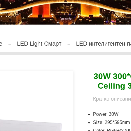
е
LED Light Смарт
LED интелигентен п
30W 300*
Ceiling 
Кратко описани
Power: 30W
Size: 295*595mm
Color: RGB+(270