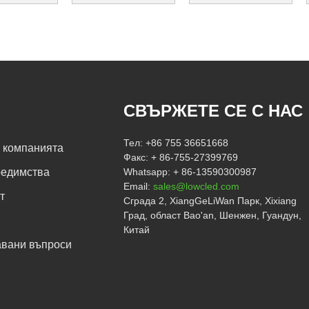
l...
n...
ar...
СВЪРЖЕТЕ СЕ С НАС
Тел:
+86 755 36651668
 компанията
Факс:
+ 86-755-27399769
редимства
Whatsapp:
+ 86-13590300987
Email:
sales@lowcled.com
т
Сграда 2, XiangGeLiWan Парк, Xixiang
Град, област Bao'an, Шенжен, Гуандун,
Китай
авани въпроси