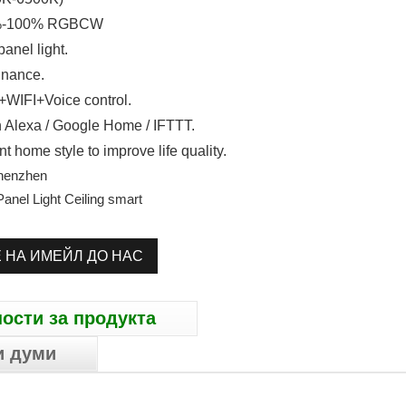
2%-100% RGBCW
anel light.
minance.
+WIFI+Voice control.
 Alexa / Google Home / IFTTT.
ent home style to improve life quality.
henzhen
anel Light Ceiling smart
 НА ИМЕЙЛ ДО НАС
ости за продукта
и думи