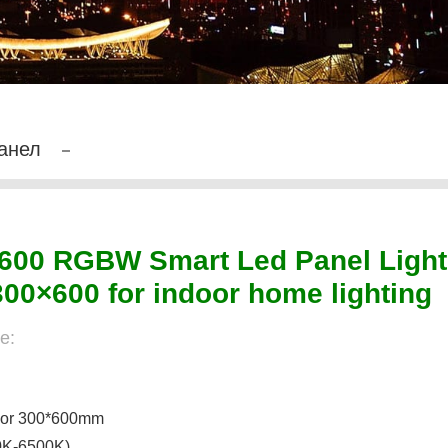
анел
600 RGBW Smart Led Panel Light
300×600 for indoor home lighting
е:
 or 300*600mm
0K-6500K)