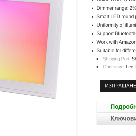
Dimmer range: 
Smart LED round p
Uniformity of illu
Support Bluetooth
Work with Amazon
Suitable for differ
Shipping Port:
S
Описание:
Led P
ИЗПРАЩАНЕ
Подробн
Ключов