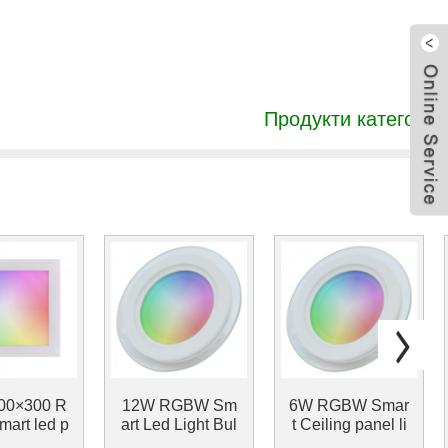
Продукти категории
00×300 R
12W RGBW Sm
6W RGBW Smar
art led p
art Led Light Bul
t Ceiling panel li
ght colorfu
b 12watt Ultra-thi
ght recessed sm