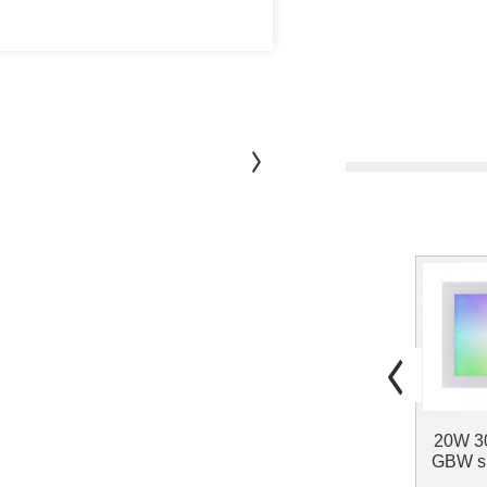
20W 3
GBW sm
anel li