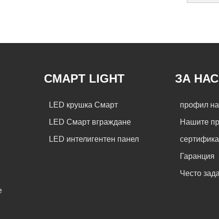
СМАРТ LIGHT
ЗА НАС
LED крушка Смарт
профил на
LED Смарт вграждане
Нашите п
LED интелигентен панел
сертифика
Гаранция
Често зад
е