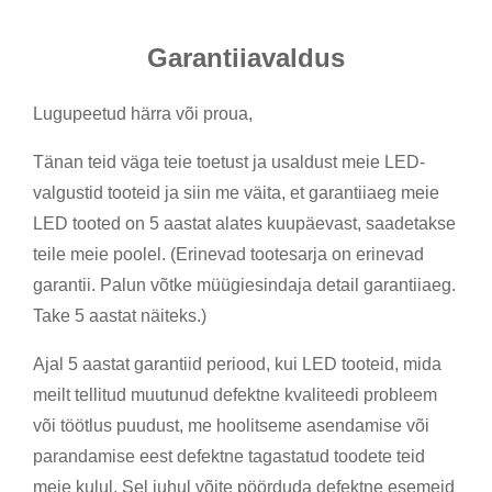
Garantiiavaldus
Lugupeetud härra või proua,
Tänan teid väga teie toetust ja usaldust meie LED-
valgustid tooteid ja siin me väita, et garantiiaeg meie
LED tooted on 5 aastat alates kuupäevast, saadetakse
teile meie poolel. (Erinevad tootesarja on erinevad
garantii. Palun võtke müügiesindaja detail garantiiaeg.
Take 5 aastat näiteks.)
Ajal 5 aastat garantiid periood, kui LED tooteid, mida
meilt tellitud muutunud defektne kvaliteedi probleem
või töötlus puudust, me hoolitseme asendamise või
parandamise eest defektne tagastatud toodete teid
meie kulul. Sel juhul võite pöörduda defektne esemeid