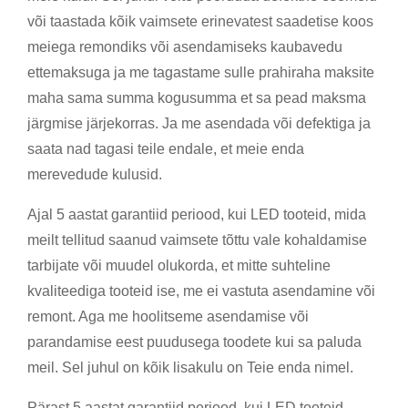
või taastada kõik vaimsete erinevatest saadetise koos
meiega remondiks või asendamiseks kaubavedu
ettemaksuga ja me tagastame sulle prahiraha maksite
maha sama summa kogusumma et sa pead maksma
järgmise järjekorras. Ja me asendada või defektiga ja
saata nad tagasi teile endale, et meie enda
merevedude kulusid.
Ajal 5 aastat garantiid periood, kui LED tooteid, mida
meilt tellitud saanud vaimsete tõttu vale kohaldamise
tarbijate või muudel olukorda, et mitte suhteline
kvaliteediga tooteid ise, me ei vastuta asendamine või
remont. Aga me hoolitseme asendamise või
parandamise eest puudusega toodete kui sa paluda
meil. Sel juhul on kõik lisakulu on Teie enda nimel.
Pärast 5 aastat garantiid periood, kui LED tooteid,