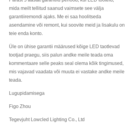
mida meilt tellitud saanud vaimsete see välja
garantiiremondi ajaks. Me ei saa hoolitseda
asendamine või remont, kui soovite meid ja lisakulu on
teie enda konto.
Üle on ühise garantii määrused kõige LED taotlevad
tootjad praegu, siis palun andke meile teada oma
kommentaare selle peaks seal olema kõik tingimused,
mis vajavad vaadata või muuta ei vastake andke meile
teada.
Lugupidamisega
Figo Zhou
Tegevjuht Lowcled Lighting Co., Ltd