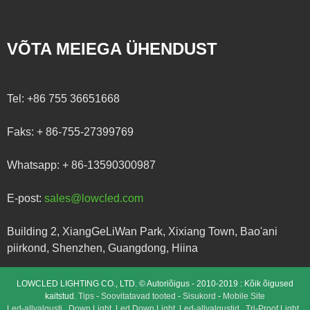
VÕTA MEIEGA ÜHENDUST
Tel:
+86 755 36651668
Faks:
+ 86-755-27399769
Whatsapp:
+ 86-13590300987
E-post:
sales@lowcled.com
Building 2, XiangGeLiWan Park, Xixiang Town, Bao'ani
piirkond, Shenzhen, Guangdong, Hiina
LOWCLED LIGHTING CO., LTD. © Autoriõigus - 2010-2019 : Kõik õigused
kaitstud.
Tips
-
Soovitatavad tooted
-
Sisukord
-
Mobile Site
Led-allvalgusti
,
Down Light
,
Led Down Light
,
Led-allvalgustid
,
Tri-Proof Light
,